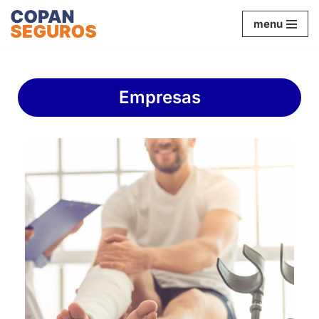
menu
Ir
al
contenido
Empresas
ACCIDENTES PERSONALES
Cobertura de Muerte e Invalidez con modalidad
24 hs, con itinere y sin itinere. Adicionales:
Asistencia Médica, Gastos por Sepelio y Renta
Diaria.