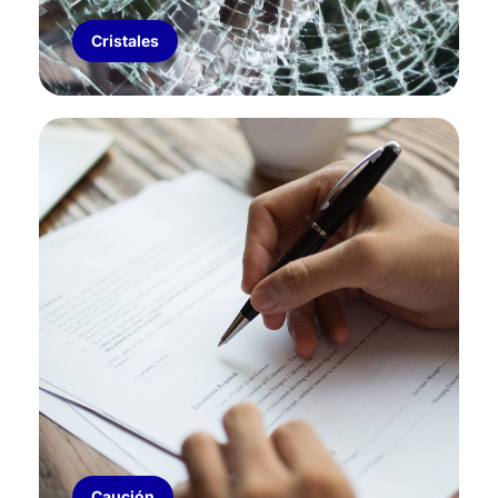
Cristales
CAUCIÓN
Cobertura para obras y servicios públicos y
privados, cumplimiento de contrato, desempeño
de actividad o profesión, mantenimiento de
oferta, fondo de reparo, anticipo financiero.
Caución