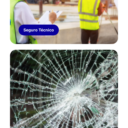
Cobertura de Robo y Daño total para
aparatos electrónicos y maquinarias.
Adicional de Responsabilidad Civil.
Seguro Técnico
CRISTALES, VIDRIOS Y ESPEJOS
Cobertura para cristales de viviendas, edificios,
comercios e industrias.