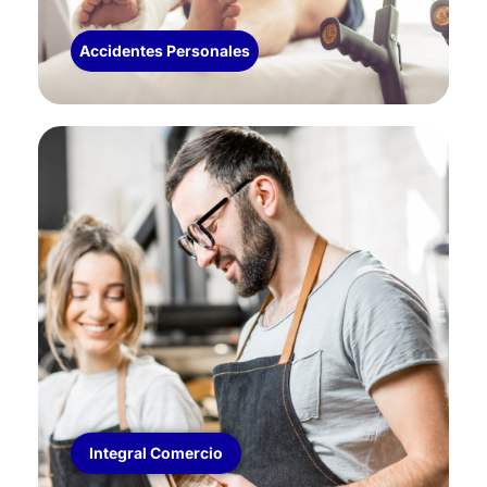
Accidentes Personales
INTEGRAL PARA COMERCIO E INDUSTRIA
Cobertura de Incendio, Robo, Aparatos,
Electrónicos, Maquinarias, Cristales.
Responsabilidad Civil. Adicionales de Granizo,
Terremoto y Remoción de Escombros
Integral Comercio